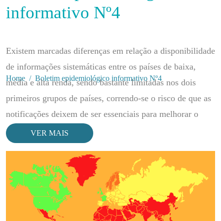
informativo Nº4
Existem marcadas diferenças em relação a disponibilidade
de informações sistemáticas entre os países de baixa,
Home
Boletim epidemiológico informativo Nº4
média e alta renda, sendo bastante limitadas nos dois
primeiros grupos de países, correndo-se o risco de que as
notificações deixem de ser essenciais para melhorar o
atendimento dos indivíduos e a acção do sistema de saúde
na comunidade; estes problemas e/ou limitações são
sobretudo devido a subnotificação das doenças e/ou
agravos, fraco comprometimento dos profissionais de
saúde com as notificações bem como a falta de equilíbrio
entre as actividades dos sistemas de vigilância e o seu uso