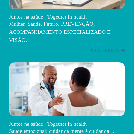
Juntos na saúde | Together in health
Mulher. Saúde. Futuro. PREVENÇÃO,
ACOMPANHAMENTO ESPECIALIZADO E
VISÃO…
SABER MAIS
Juntos na saúde | Together in health
Saúde emocional: cuidar da mente é cuidar da…