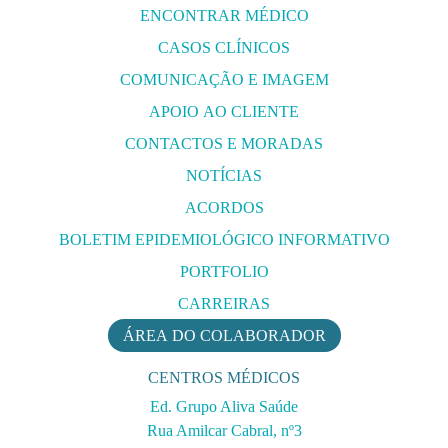
NOTÍCIAS
ACORDOS
BOLETIM EPIDEMIOLÓGICO INFORMATIVO
PORTFOLIO
CARREIRAS
ÁREA DO COLABORADOR
CENTROS MÉDICOS
Ed. Grupo Aliva Saúde
Rua Amilcar Cabral, nº3
Luanda, Angola
Valorizamos a sua privacidade
Shopping Avenida
Utilizamos cookies para melhorar a sua experiência de navegação,
Talatona, Luanda, Angola
apresentar anúncios ou conteúdos personalizados e analisar o nosso
FALE CONNOSCO
tráfego. Ao clicar em «Aceitar tudo», concorda com a nossa
utilização de cookies.