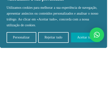
CARREIRAS
Utilizamos cookies para melhorar a sua experiência de navegação,
ÁREA DO COLABORADOR
apresentar anúncios ou conteúdos personalizados e analisar o nosso
tráfego. Ao clicar em «Aceitar tudo», concorda com a nossa
CENTROS MÉDICOS
utilização de cookies.
Ed. Grupo Aliva Saúde
Rua Amilcar Cabral, nº3
Personalizar
Rejeitar tudo
Aceitar tudo
Luanda, Angola
Shopping Avenida
Talatona, Luanda, Angola
FALE CONNOSCO
+244 923 167 730
+244 222 708 000
SIGA-NOS