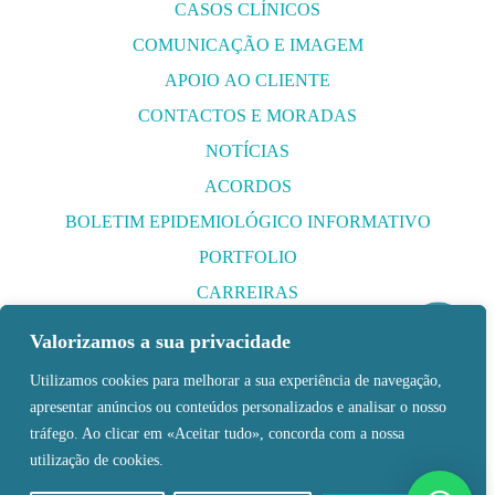
CASOS CLÍNICOS
COMUNICAÇÃO E IMAGEM
APOIO AO CLIENTE
CONTACTOS E MORADAS
NOTÍCIAS
ACORDOS
BOLETIM EPIDEMIOLÓGICO INFORMATIVO
PORTFOLIO
CARREIRAS
ÁREA DO COLABORADOR
Valorizamos a sua privacidade
CENTROS MÉDICOS
Utilizamos cookies para melhorar a sua experiência de navegação,
Ed. Grupo Aliva Saúde
apresentar anúncios ou conteúdos personalizados e analisar o nosso
Rua Amilcar Cabral, nº3
tráfego. Ao clicar em «Aceitar tudo», concorda com a nossa
Luanda, Angola
utilização de cookies.