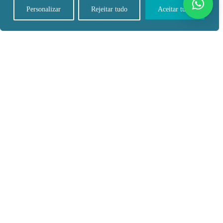
Shopping Avenida
Personalizar
Rejeitar tudo
Aceitar tudo
Talatona, Luanda, Angola
FALE CONNOSCO
+244 923 167 730
+244 222 708 000
SIGA-NOS
DISTINÇÕES