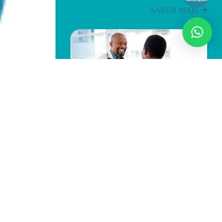
SABER MAIS
Juntos na saúde | Together in health
Saúde emocional: cuidar da mente é
cuidar da…
SABER MAIS
a