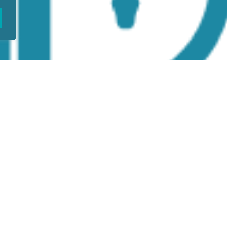
 assegurando, ao fim da gestação, o nascimento de uma crianç
neo-natal.