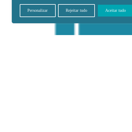
Personalizar
Rejeitar tudo
Aceitar tudo
Acolher a mulher desde o início da gestação,
saudável e a garantia de bem-estar materno e 