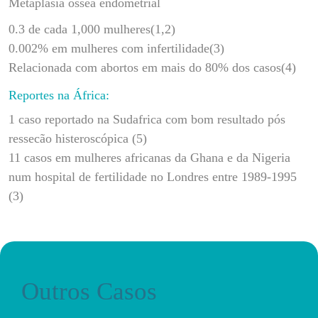
Metaplasia óssea endometrial
0.3 de cada 1,000 mulheres(1,2)
0.002% em mulheres com infertilidade(3)
Relacionada com abortos em mais do 80% dos casos(4)
Reportes na África:
1 caso reportado na Sudafrica com bom resultado pós
ressecão histeroscópica (5)
11 casos em mulheres africanas da Ghana e da Nigeria
num hospital de fertilidade no Londres entre 1989-1995
(3)
Outros Casos