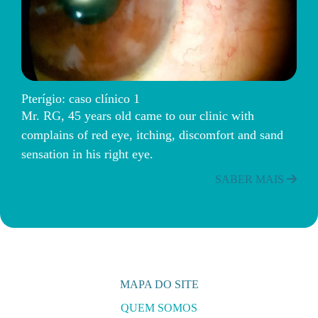
Pterígio: caso clínico 1
Mr. RG, 45 years old came to our clinic with
complains of red eye, itching, discomfort and sand
sensation in his right eye.
SABER MAIS
MAPA DO SITE
QUEM SOMOS