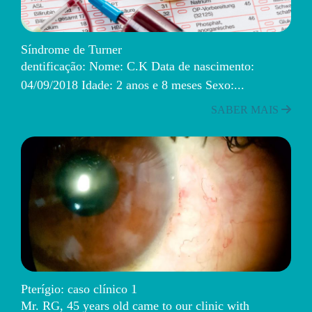
Síndrome de Turner
dentificação: Nome: C.K Data de nascimento:
04/09/2018 Idade: 2 anos e 8 meses Sexo:...
SABER MAIS
Pterígio: caso clínico 1
Mr. RG, 45 years old came to our clinic with