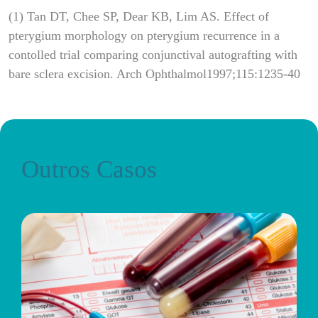
(1) Tan DT, Chee SP, Dear KB, Lim AS. Effect of
pterygium morphology on pterygium recurrence in a
contolled trial comparing conjunctival autografting with
bare sclera excision. Arch Ophthalmol1997;115:1235-40
Outros Casos