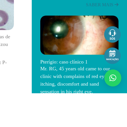
SABER MAIS
as de
izou
Pterígio: caso clínico 1
t P-
Mr. RG, 45 years old came to our
clinic with complains of red eye,
itching, discomfort and sand
sensation in his right eye.
ndente
SABER MAIS
 ao