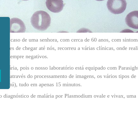
 um caso de uma senhora, com cerca de 60 anos, com sintom
 Antes de chegar até nós, recorreu a várias clínicas, onde real
ados sempre negativos.
Malária, pois o nosso laboratório está equipado com Parasigh
ce e através do processamento de imagens, os vários tipos de
olho nú), tudo em apenas 15 minutos.
 o diagnóstico de malária por Plasmodium ovale e vivax, uma
a gota espessa. Este aparelho tem a vantagem de não ser depe
rentes ao olho humano, permitindo fazer até 25 gotas espessas