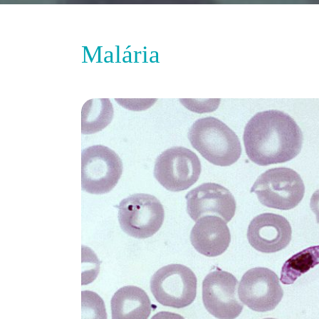
Malária
...
Medicina Interna
Malária